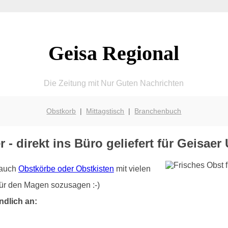
Geisa Regional
Die Zeitung mit Nur Guten Nachrichten
Obstkorb
|
Mittagstisch
|
Branchenbuch
r - direkt ins Büro geliefert für Geisae
r auch
Obstkörbe oder Obstkisten
mit vielen
für den Magen sozusagen :-)
ndlich an: