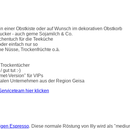
n einer Obstkiste oder auf Wunsch im dekorativen Obstkorb
ucker - auch gerne Sojamilch & Co.
chentuch für die Teeküche
der einfach nur so
he Nüsse, Trockenfrüchte o.ä.
 Trockentücher
gut tut :-)
rmet-Version" für VIPs
lokalen Unternehmen aus der Region Geisa
Serviceteam hier klicken
tigen Espresso
. Diese normale Röstung von Illy wird als "mediu