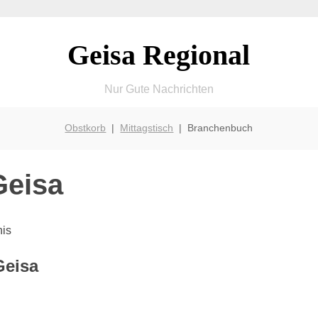
Geisa Regional
Nur Gute Nachrichten
Obstkorb
|
Mittagstisch
| Branchenbuch
Geisa
nis
Geisa